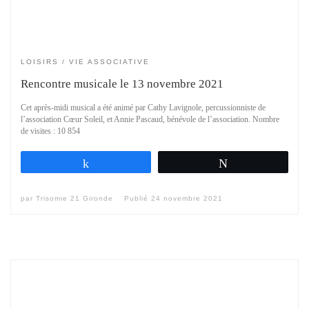
LOISIRS
VIE ASSOCIATIVE
Rencontre musicale le 13 novembre 2021
Cet après-midi musical a été animé par Cathy Lavignole, percussionniste de
l’association Cœur Soleil, et Annie Pascaud, bénévole de l’association. Nombre
de visites : 10 854
Partagez
Tweetez
par
Trisomie 21 Gironde
Publié
24 novembre 2021