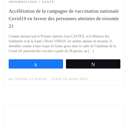
INFORMATIONS
SANTÉ
Accélération de la campagne de vaccination nationale
Covid19 en faveur des personnes atteintes de trisomie
21
Comme annoncé par le Premier ministre Jean CASTEX, et le Ministre des
Solidarités et de la Santé, Olivier VERAN, les adultes atteints de trisomie 21,
identifiés comme à haut risque de forme grave dans le cadre de l’épidémie de la
Covid-19, pourront être vaccinés à partir du 18 janvier, au […]
Partagez
Tweetez
par
Trisomie 21 Gironde
Publié
16 janvier 2021