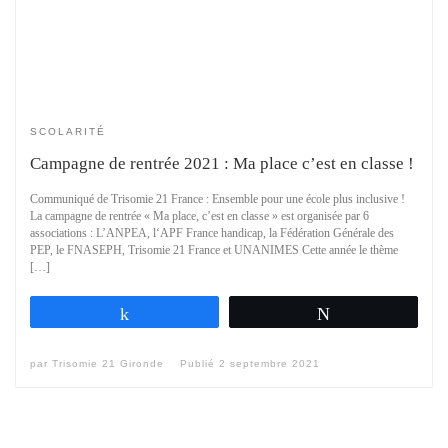
SCOLARITÉ
Campagne de rentrée 2021 : Ma place c’est en classe !
Communiqué de Trisomie 21 France : Ensemble pour une école plus inclusive !
La campagne de rentrée « Ma place, c’est en classe » est organisée par 6
associations : L’ANPEA, l‘APF France handicap, la Fédération Générale des
PEP, le FNASEPH, Trisomie 21 France et UNANIMES Cette année le thème
[…]
Partagez
Tweetez
par
Trisomie 21 Gironde
Publié
2 septembre 2021