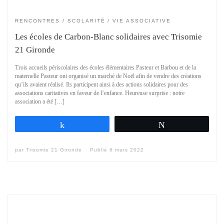
RENCONTRES
SCOLARITÉ
VIE ASSOCIATIVE
Les écoles de Carbon-Blanc solidaires avec Trisomie
21 Gironde
Trois accueils périscolaires des écoles élémentaires Pasteur et Barbou et de la
maternelle Pasteur ont organisé un marché de Noël afin de vendre des créations
qu’ils avaient réalisé. Ils participent ainsi à des actions solidaires pour des
associations caritatives en faveur de l’enfance. Heureuse surprise : notre
association a été […]
Partagez
Tweetez
par
Trisomie 21 Gironde
Publié
6 mars 2022