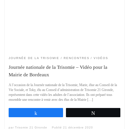
JOURNÉE DE LA TRISOMIE
RENCONTRES
VIDÉOS
Journée nationale de la Trisomie – Vidéo pour la
Mairie de Bordeaux
A l’occasion de la Journée nationale de la Trisomie, Marie, élue au Conseil de la
Vie Sociale, et Toky, élu au Conseil d’administration de Trisomie 21 Gironde,
représentent dans cette vidéo les adultes de l’association. Ils ont préparé tous
ensemble une rencontre à venir avec des élus de la Mairie […]
Partagez
Tweetez
par
Trisomie 21 Gironde
Publié
21 décembre 2020