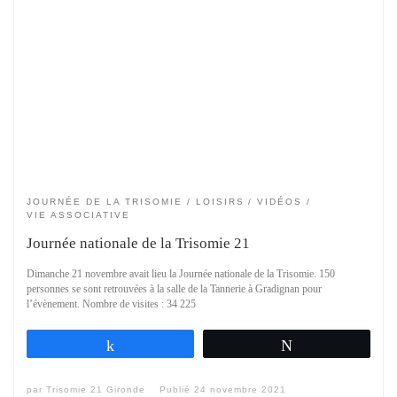
JOURNÉE DE LA TRISOMIE
LOISIRS
VIDÉOS
VIE ASSOCIATIVE
Journée nationale de la Trisomie 21
Dimanche 21 novembre avait lieu la Journée nationale de la Trisomie. 150
personnes se sont retrouvées à la salle de la Tannerie à Gradignan pour
l’évènement. Nombre de visites : 34 225
Partagez
Tweetez
par
Trisomie 21 Gironde
Publié
24 novembre 2021