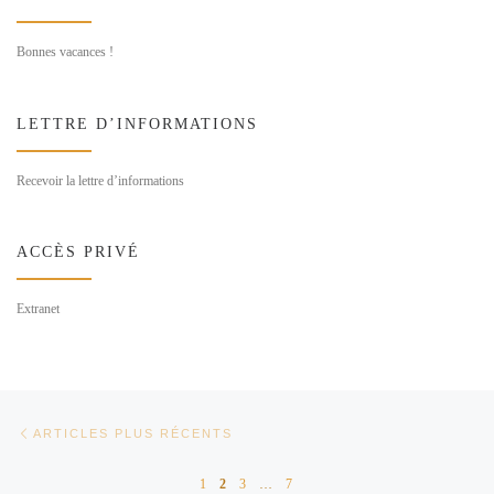
Bonnes vacances !
LETTRE D’INFORMATIONS
Recevoir la lettre d’informations
ACCÈS PRIVÉ
Extranet
Navigation dans les articles
Articles plus récents
ARTICLES PLUS RÉCENTS
1
2
3
…
7