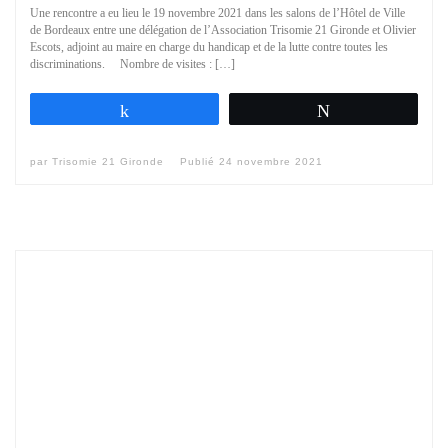
Une rencontre a eu lieu le 19 novembre 2021 dans les salons de l’Hôtel de Ville
de Bordeaux entre une délégation de l’Association Trisomie 21 Gironde et Olivier
Escots, adjoint au maire en charge du handicap et de la lutte contre toutes les
discriminations. Nombre de visites : […]
Partagez
Tweetez
par
Trisomie 21 Gironde
Publié
24 novembre 2021