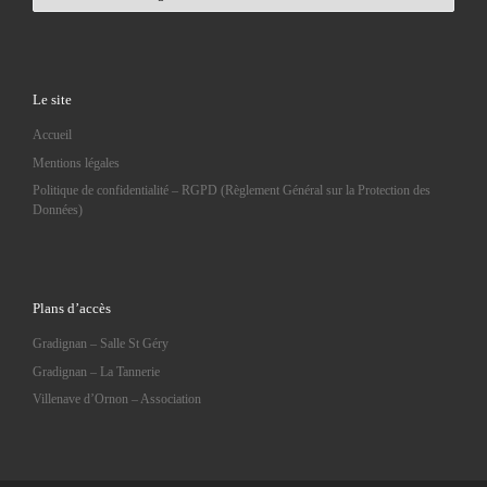
Le site
Accueil
Mentions légales
Politique de confidentialité – RGPD (Règlement Général sur la Protection des
Données)
Plans d’accès
Gradignan – Salle St Géry
Gradignan – La Tannerie
Villenave d’Ornon – Association