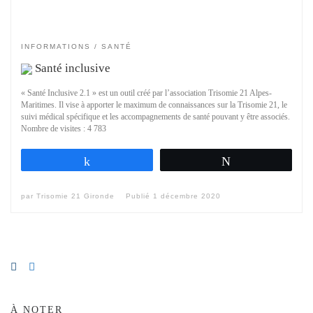
INFORMATIONS
SANTÉ
Santé inclusive
« Santé Inclusive 2.1 » est un outil créé par l’association Trisomie 21 Alpes-
Maritimes. Il vise à apporter le maximum de connaissances sur la Trisomie 21, le
suivi médical spécifique et les accompagnements de santé pouvant y être associés.
Nombre de visites : 4 783
Partagez
Tweetez
par
Trisomie 21 Gironde
Publié
1 décembre 2020
À NOTER