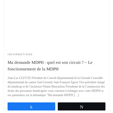
INFORMATIONS
Ma demande MDPH : quel est son circuit ? – Le
fonctionnement de la MDPH
Jean-Luc GLEYZE Président du Conseil départemental de la Gironde Conseiller
départemental du canton Sud-Gironde Jean-François Egron Vice-président chargé
du handicap et de l’inclusion Wiame Benyachou Présidente de la Commission des
droits des personnes handicapées vous convient à échanger avec votre MDPH et
ses partenaires sur la thématique “Ma demande MDPH […]
Partagez
Tweetez