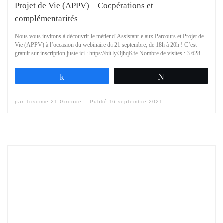
Projet de Vie (APPV) – Coopérations et
complémentarités
Nous vous invitons à découvrir le métier d’Assistant-e aux Parcours et Projet de
Vie (APPV) à l’occasion du webinaire du 21 septembre, de 18h à 20h ! C’est
gratuit sur inscription juste ici : https://bit.ly/3jhqKfe Nombre de visites : 3 628
Partagez
Tweetez
par
Trisomie 21 Gironde
Publié
16 septembre 2021