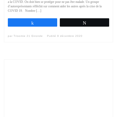
a la COVID. On doit bien se protéger pour ne pas être malade. Un groupe
d’autoreprésentants réfléchit sur comment aider les autres après la crise de la
COVID 19. Nombre […]
Partagez
Tweetez
par
Trisomie 21 Gironde
Publié
9 décembre 2020