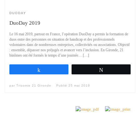
DUODAY
DuoDay 2019
Le 16 mai 2019, partout en France, l’opération DuoDay a permis la formation de
duos entre des personnes en situation de handicap et des professionnels
volontaires dans de nombreuses entreprises, collectivités ou associations. Objectif
: ensemble, dépasser nos préjugés et avancer vers l’inclusion. En Gironde, 21
binômes ont été formés le temps d’une journée… […]
Partagez
Tweetez
par
Trisomie 21 Gironde
Publié
25 mai 2019