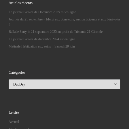
Articles récents
Le journal Paroles de Décembre 2025 est en ligne
Journée du 21 septembre – Merci aux donateurs, aux participants et aux bénévoles
!
Ballade Party le 21 septembre 2025 au profit de Trisomie 21 Gironde
Le journal Paroles de décembre 2024 est en ligne
Matinale Habituation aux soins – Samedi 29 juin
Catégories
Catégories
Le site
Accueil