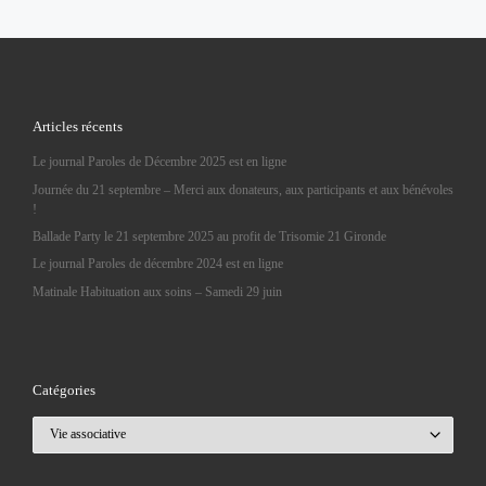
Articles récents
Le journal Paroles de Décembre 2025 est en ligne
Journée du 21 septembre – Merci aux donateurs, aux participants et aux bénévoles
!
Ballade Party le 21 septembre 2025 au profit de Trisomie 21 Gironde
Le journal Paroles de décembre 2024 est en ligne
Matinale Habituation aux soins – Samedi 29 juin
Catégories
Catégories