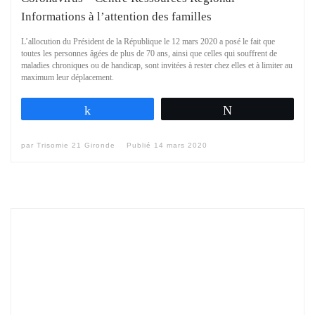
Informations à l’attention des familles
L’allocution du Président de la République le 12 mars 2020 a posé le fait que
toutes les personnes âgées de plus de 70 ans, ainsi que celles qui souffrent de
maladies chroniques ou de handicap, sont invitées à rester chez elles et à limiter au
maximum leur déplacement.
Partagez
Tweetez
par
Trisomie 21 Gironde
Publié
14 mars 2020