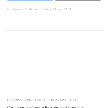
par
Trisomie 21 Gironde
Publié
19 mars 2020
INFORMATIONS
SANTÉ
VIE ASSOCIATIVE
Coronavirus – Centre Ressources Régional –