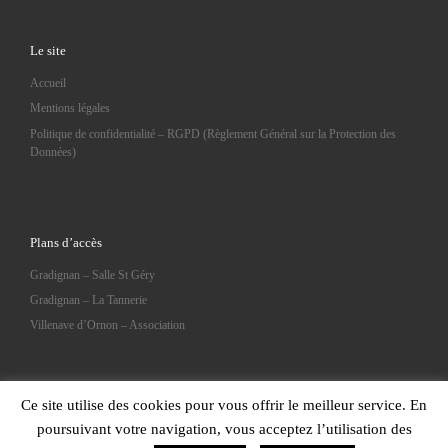
Le site
Accueil
Mentions légales
Politique de confidentialité – RGPD (Règlement Général sur la Protection des
Données)
Plans d’accès
Gradignan – Salle St Géry
Gradignan – La Tannerie
Villenave d’Ornon – Association
Ce site utilise des cookies pour vous offrir le meilleur service. En
poursuivant votre navigation, vous acceptez l’utilisation des
© 2026
Trisomie 21 Gironde
– Tous droits réservés