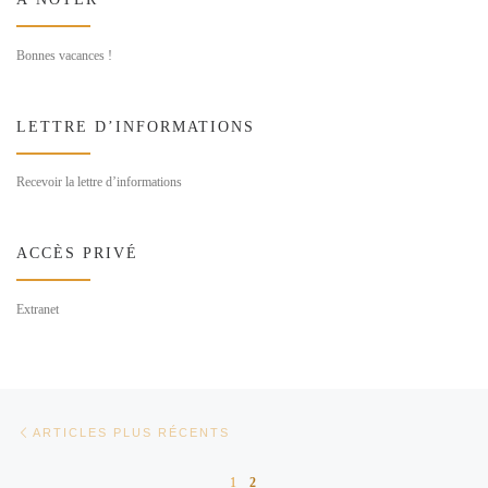
Bonnes vacances !
LETTRE D’INFORMATIONS
Recevoir la lettre d’informations
ACCÈS PRIVÉ
Extranet
Navigation dans les articles
Articles plus récents
ARTICLES PLUS RÉCENTS
1
2