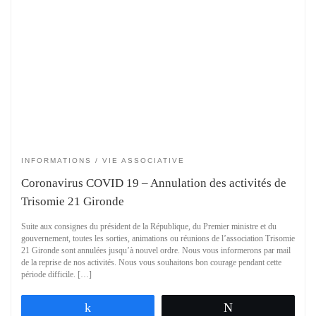
INFORMATIONS
VIE ASSOCIATIVE
Coronavirus COVID 19 – Annulation des activités de
Trisomie 21 Gironde
Suite aux consignes du président de la République, du Premier ministre et du
gouvernement, toutes les sorties, animations ou réunions de l’association Trisomie
21 Gironde sont annulées jusqu’à nouvel ordre. Nous vous informerons par mail
de la reprise de nos activités. Nous vous souhaitons bon courage pendant cette
période difficile. […]
Partagez
Tweetez