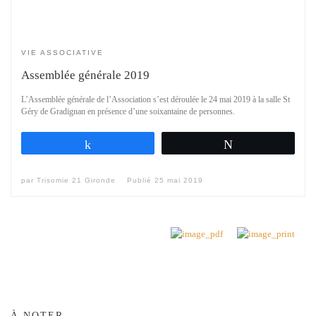
VIE ASSOCIATIVE
Assemblée générale 2019
L’Assemblée générale de l’Association s’est déroulée le 24 mai 2019 à la salle St
Géry de Gradignan en présence d’une soixantaine de personnes.
Partagez
Tweetez
par
Trisomie 21 Gironde
Publié
25 mai 2019
À NOTER