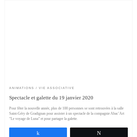
ANIMATIONS
VIE ASSOCIATIVE
Spectacle et galette du 19 janvier 2020
Pour fêter la nouvelle année, plus de 100 personnes se sont retrouvées à la salle
Saint-Géry de Gradignan pour assister à un spectacle de la compagnie Abac’Art
“Le voyage de Luna” et pour partager la galette.
Partagez
Tweetez