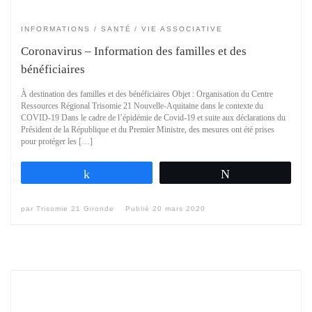
INFORMATIONS
SANTÉ
VIE ASSOCIATIVE
Coronavirus – Information des familles et des
bénéficiaires
À destination des familles et des bénéficiaires Objet : Organisation du Centre
Ressources Régional Trisomie 21 Nouvelle-Aquitaine dans le contexte du
COVID-19 Dans le cadre de l’épidémie de Covid-19 et suite aux déclarations du
Président de la République et du Premier Ministre, des mesures ont été prises
pour protéger les […]
Partagez
Tweetez
par
Trisomie 21 Gironde
Publié
20 mars 2020