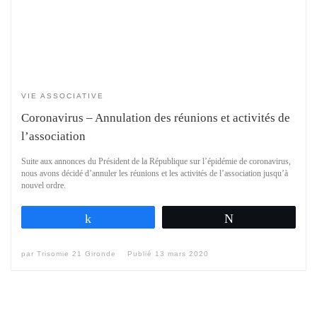
VIE ASSOCIATIVE
Coronavirus – Annulation des réunions et activités de
l’association
Suite aux annonces du Président de la République sur l’épidémie de coronavirus,
nous avons décidé d’annuler les réunions et les activités de l’association jusqu’à
nouvel ordre.
Partagez
Tweetez
par
Trisomie 21 Gironde
Publié
13 mars 2020