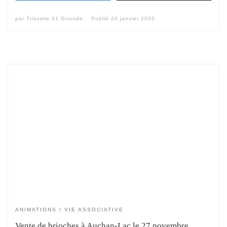
par
Trisomie 21 Gironde
Publié
20 janvier 2020
ANIMATIONS
VIE ASSOCIATIVE
Vente de brioches à Auchan-Lac le 27 novembre