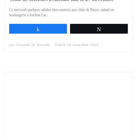
Ce mercredi quelques adultes bien motivés aux côtés de Pierre, salarié en
boulangerie à Auchan Lac.
Partagez
Tweetez
par
Trisomie 21 Gironde
Publié
29 novembre 2019