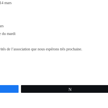
 14 mars
ars
te du mardi
ités de l’association que nous espérons très prochaine.
Tweetez