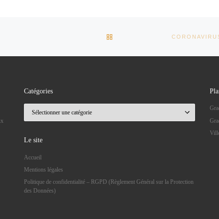
RETOUR À LA LISTE DES AR
Catégories
Pla
Catégories
Gra
ux
Gra
Vil
Le site
Accueil
Mentions légales
Politique de confidentialité – RGPD (Règlement Général sur la Protection
des Données)