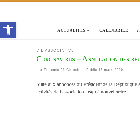
Passer au contenu
Ouvrir la barre d’outils
ACTUALITÉS
CALENDRIER
V
VIE ASSOCIATIVE
Coronavirus – Annulation des réun
par
Trisomie 21 Gironde
|
Publié
13 mars 2020
Suite aux annonces du Président de la République s
activités de l’association jusqu’à nouvel ordre.