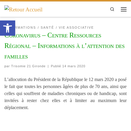
Passer au contenu
Search
Men
Ouvrir la barre d’outils
INFORMATIONS
SANTÉ
VIE ASSOCIATIVE
Coronavirus – Centre Ressources
Régional – Informations à l’attention des
familles
par
Trisomie 21 Gironde
|
Publié
14 mars 2020
L’allocution du Président de la République le 12 mars 2020 a posé
le fait que toutes les personnes âgées de plus de 70 ans, ainsi que
celles qui souffrent de maladies chroniques ou de handicap, sont
invitées à rester chez elles et à limiter au maximum leur
déplacement.