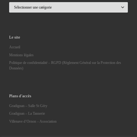
Catégories
Le site
Accueil
Mentions légales
Politique de confidentialité – RGPD (Règlement Général sur la Protection des
Données)
Plans d’accès
Gradignan – Salle St Géry
Gradignan – La Tannerie
Villenave d’Ornon – Association