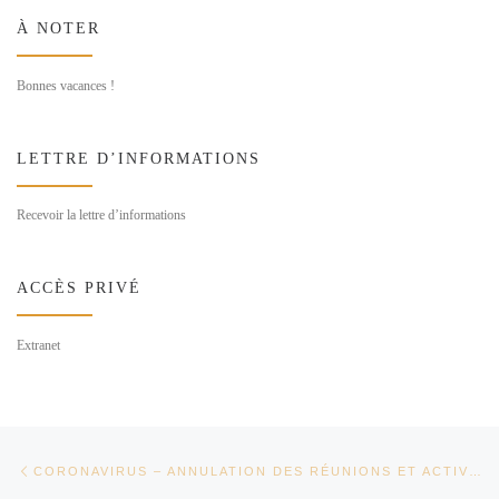
À NOTER
Bonnes vacances !
LETTRE D’INFORMATIONS
Recevoir la lettre d’informations
ACCÈS PRIVÉ
Extranet
Parcourir les articles
Article précédent
CORONAVIRUS – ANNULATION DES RÉUNIONS ET ACTIVITÉS DE L’ASSOCIATION