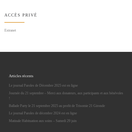
ACCÈS PRIVÉ
Extranet
Articles récents
Le journal Paroles de Décembre 2025 est en ligne
Journée du 21 septembre – Merci aux donateurs, aux participants et aux bénévoles
!
Ballade Party le 21 septembre 2025 au profit de Trisomie 21 Gironde
Le journal Paroles de décembre 2024 est en ligne
Matinale Habituation aux soins – Samedi 29 juin