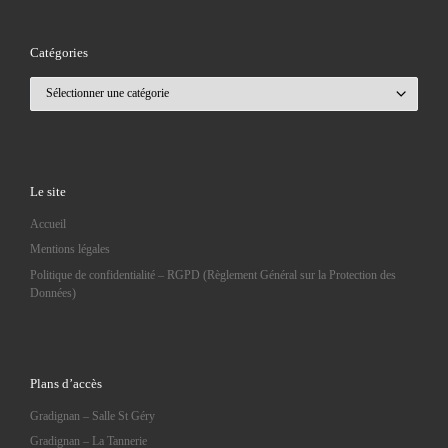
Catégories
Catégories
Le site
Accueil
Mentions légales
Politique de confidentialité – RGPD (Règlement Général sur la Protection des
Données)
Plans d’accès
Gradignan – Salle St Géry
Gradignan – La Tannerie