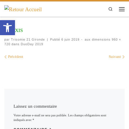
Passer au contenu
Search
Men
Ouvrir la barre d’outils
Alexis
par
Trisomie 21 Gironde
|
Publié
6 juin 2019
-
aux dimensions
960 ×
720
dans
DuoDay 2019
Navigation des images
Précédent
Suivant
Laissez un commentaire
Votre adresse e-mail ne sera pas publiée.
Les champs obligatoires sont
indiqués avec
*