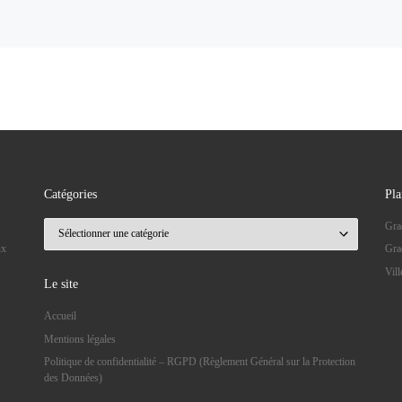
Catégories
Pla
Catégories
Gra
ux
Gra
Vil
Le site
Accueil
Mentions légales
Politique de confidentialité – RGPD (Règlement Général sur la Protection
des Données)