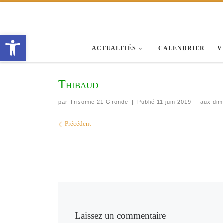
Passer au contenu
Ouvrir la barre d’outils
ACTUALITÉS
CALENDRIER
V
Thibaud
par
Trisomie 21 Gironde
|
Publié
11 juin 2019
-
aux dim
Navigation des images
Précédent
Laissez un commentaire