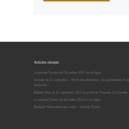
Articles récents
Le journal Paroles de Décembre 2025 est en ligne
Journée du 21 septembre – Merci aux donateurs, aux participants et a
bénévoles !
Ballade Party le 21 septembre 2025 au profit de Trisomie 21 Gironde
Le journal Paroles de décembre 2024 est en ligne
Matinale Habituation aux soins – Samedi 29 juin