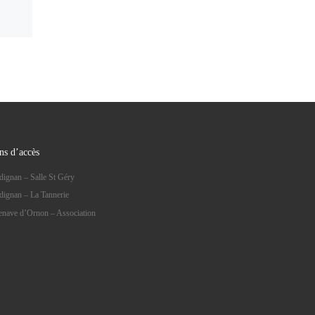
ns d’accès
dignan – Salle St Géry
dignan – La Tannerie
lenave d’Ornon – Association