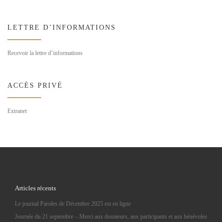
LETTRE D’INFORMATIONS
Recevoir la lettre d’informations
ACCÈS PRIVÉ
Extranet
Articles récents
Le journal Paroles de Décembre 2025 est en ligne
Journée du 21 septembre – Merci aux donateurs, aux participants et aux bénévoles