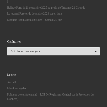
!
Ballade Party le 21 septembre 2025 au profit de Trisomie 21 Gironde
Le journal Paroles de décembre 2024 est en ligne
Matinale Habituation aux soins – Samedi 29 juin
Catégories
Catégories
Le site
Accueil
Mentions légales
Politique de confidentialité – RGPD (Règlement Général sur la Protection des
Données)