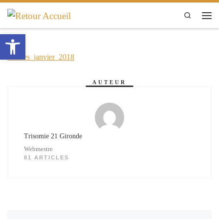
Passer au contenu
Search
Men
Ouvrir la barre d’outils
Paroles_janvier_2018
AUTEUR
Trisomie 21 Gironde
Webmestre
81 ARTICLES