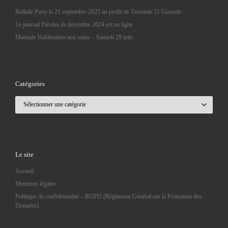
Ballade Party le 21 septembre 2025 au profit de Trisomie 21 Gironde
Le journal Paroles de décembre 2024 est en ligne
Matinale Habituation aux soins – Samedi 29 juin
Catégories
Catégories
Le site
Accueil
Mentions légales
Politique de confidentialité – RGPD (Règlement Général sur la Protection des
Données)