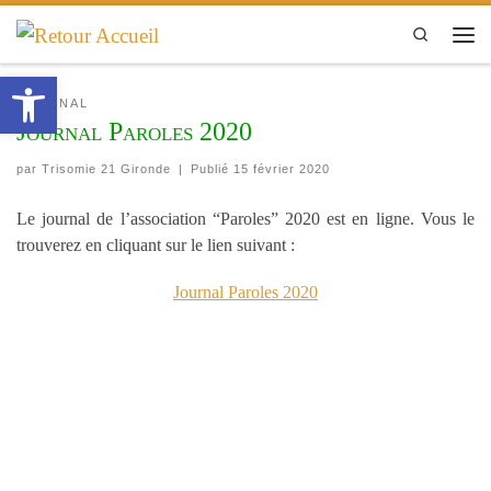
Passer au contenu
Search
Men
Ouvrir la barre d’outils
JOURNAL
Journal Paroles 2020
par
Trisomie 21 Gironde
|
Publié
15 février 2020
Le journal de l’association “Paroles” 2020 est en ligne. Vous le
trouverez en cliquant sur le lien suivant :
Journal Paroles 2020