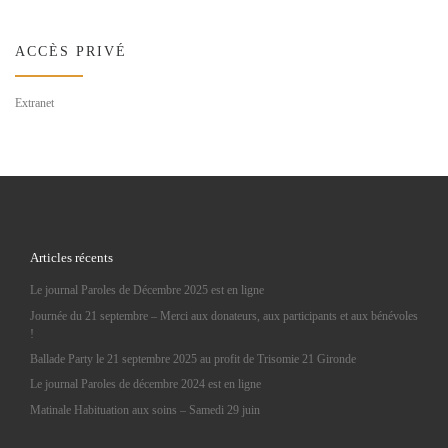
ACCÈS PRIVÉ
Extranet
Articles récents
Le journal Paroles de Décembre 2025 est en ligne
Journée du 21 septembre – Merci aux donateurs, aux participants et aux bénévoles
!
Ballade Party le 21 septembre 2025 au profit de Trisomie 21 Gironde
Le journal Paroles de décembre 2024 est en ligne
Matinale Habituation aux soins – Samedi 29 juin