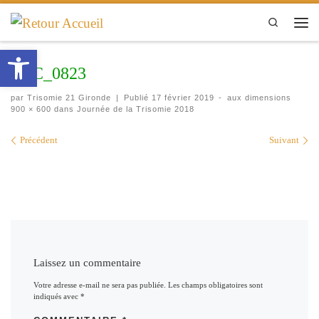
Passer au contenu
Search
Men
Ouvrir la barre d’outils
DSC_0823
par
Trisomie 21 Gironde
|
Publié
17 février 2019
-
aux dimensions
900 × 600
dans
Journée de la Trisomie 2018
Navigation des images
Précédent
Suivant
Laissez un commentaire
Votre adresse e-mail ne sera pas publiée.
Les champs obligatoires sont
indiqués avec
*