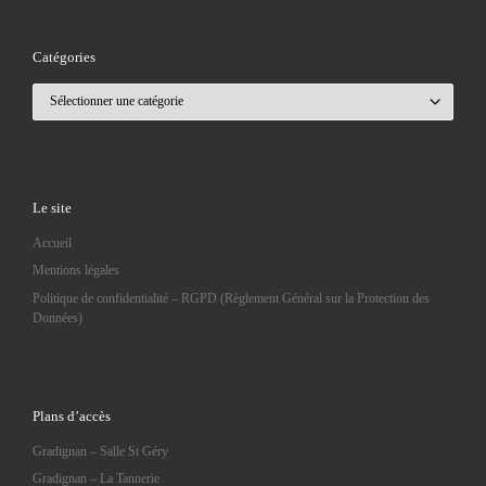
Catégories
Catégories
Le site
Accueil
Mentions légales
Politique de confidentialité – RGPD (Règlement Général sur la Protection des
Données)
Plans d’accès
Gradignan – Salle St Géry
Gradignan – La Tannerie