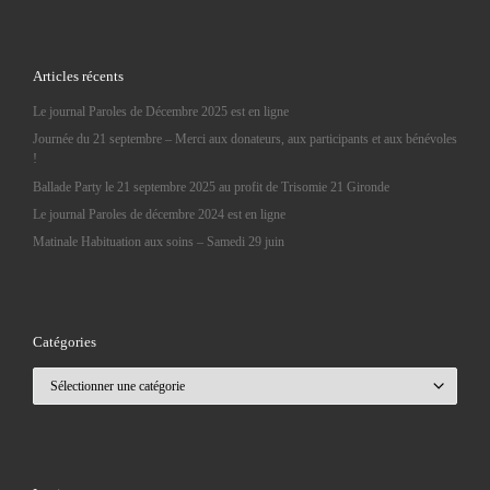
Articles récents
Le journal Paroles de Décembre 2025 est en ligne
Journée du 21 septembre – Merci aux donateurs, aux participants et aux bénévoles
!
Ballade Party le 21 septembre 2025 au profit de Trisomie 21 Gironde
Le journal Paroles de décembre 2024 est en ligne
Matinale Habituation aux soins – Samedi 29 juin
Catégories
Catégories