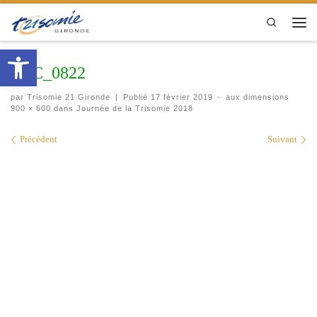
Passer au contenu
Search
Men
Ouvrir la barre d’outils
DSC_0822
par
Trisomie 21 Gironde
|
Publié
17 février 2019
-
aux dimensions
900 × 600
dans
Journée de la Trisomie 2018
Navigation des images
Précédent
Suivant