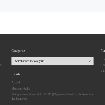
Catégories
Pla
Catégories
Gra
ux
Gra
Vil
Le site
Accueil
Mentions légales
Politique de confidentialité – RGPD (Règlement Général sur la Protection
des Données)