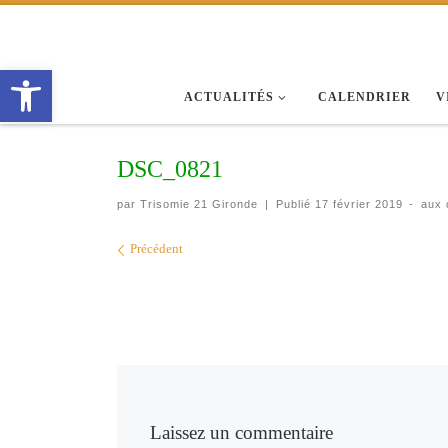
Passer au contenu
Ouvrir la barre d’outils
ACTUALITÉS
CALENDRIER
V
DSC_0821
par
Trisomie 21 Gironde
|
Publié
17 février 2019
-
aux 
Navigation des images
Précédent
Laissez un commentaire