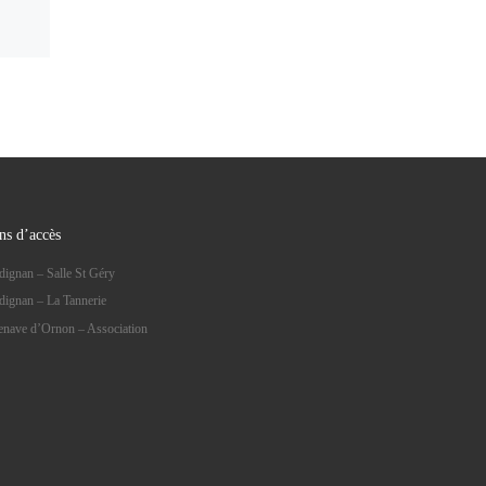
ns d’accès
dignan – Salle St Géry
dignan – La Tannerie
lenave d’Ornon – Association