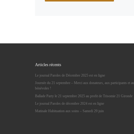
Articles récents
Le journal Paroles de Décembre 2025 est en ligne
Journée du 21 septembre – Merci aux donateurs, aux participants et a
bénévoles !
Ballade Party le 21 septembre 2025 au profit de Trisomie 21 Gironde
Le journal Paroles de décembre 2024 est en ligne
Matinale Habituation aux soins – Samedi 29 juin