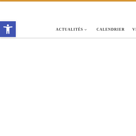
Passer au contenu
Ouvrir la barre d’outils
ACTUALITÉS
CALENDRIER
V