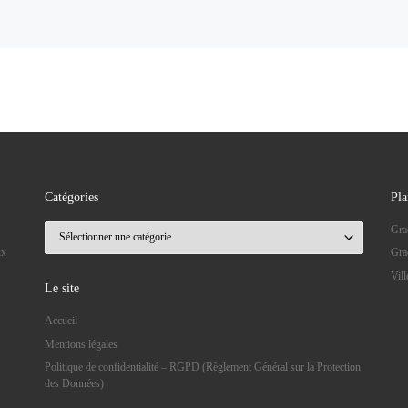
Catégories
Pla
Catégories
Gra
ux
Gra
Vil
Le site
Accueil
Mentions légales
Politique de confidentialité – RGPD (Règlement Général sur la Protection
des Données)