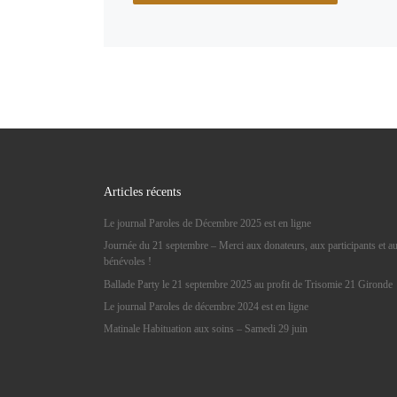
Articles récents
Le journal Paroles de Décembre 2025 est en ligne
Journée du 21 septembre – Merci aux donateurs, aux participants et a
bénévoles !
Ballade Party le 21 septembre 2025 au profit de Trisomie 21 Gironde
Le journal Paroles de décembre 2024 est en ligne
Matinale Habituation aux soins – Samedi 29 juin