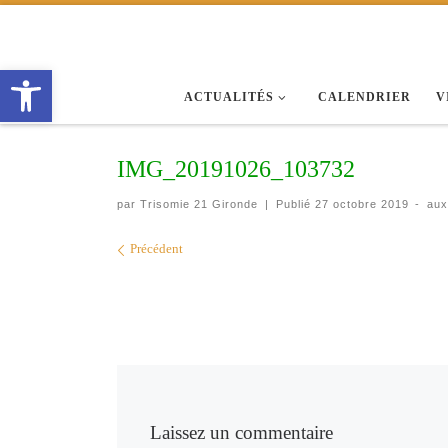
Passer au contenu
Ouvrir la barre d’outils
ACTUALITÉS
CALENDRIER
V
IMG_20191026_103732
par
Trisomie 21 Gironde
|
Publié
27 octobre 2019
-
aux
Navigation des images
Précédent
Laissez un commentaire