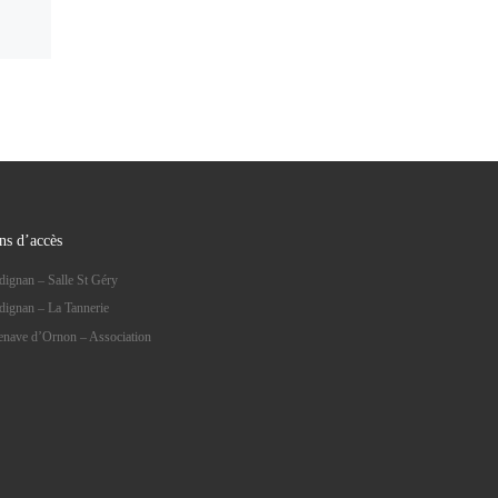
ns d’accès
dignan – Salle St Géry
dignan – La Tannerie
lenave d’Ornon – Association