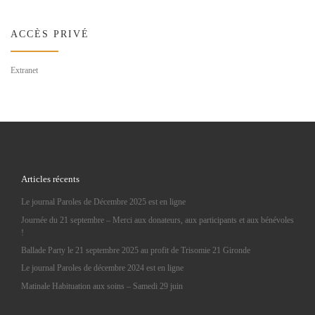
ACCÈS PRIVÉ
Extranet
Articles récents
Le journal Paroles de Décembre 2025 est en ligne
Journée du 21 septembre – Merci aux donateurs, aux participants et aux bénévoles
!
Ballade Party le 21 septembre 2025 au profit de Trisomie 21 Gironde
Le journal Paroles de décembre 2024 est en ligne
Matinale Habituation aux soins – Samedi 29 juin