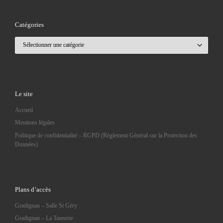
Catégories
Catégories
Le site
Accueil
Mentions légales
Politique de confidentialité – RGPD (Règlement Général sur la Protection des
Données)
Plans d’accès
Gradignan – Salle St Géry
Gradignan – La Tannerie