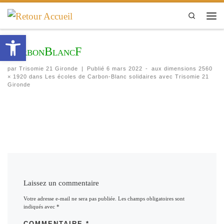
Passer au contenu
Search
Men
Ouvrir la barre d’outils
CarbonBlancF
par
Trisomie 21 Gironde
|
Publié
6 mars 2022
-
aux dimensions
2560
× 1920
dans
Les écoles de Carbon-Blanc solidaires avec Trisomie 21
Gironde
Navigation des images
Laissez un commentaire
Votre adresse e-mail ne sera pas publiée.
Les champs obligatoires sont
indiqués avec
*
COMMENTAIRE
*