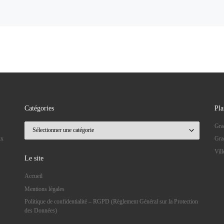
Catégories
Pla
Catégories
Gra
ux
Gra
Vil
Le site
Accueil
Mentions légales
Politique de confidentialité – RGPD (Règlement Général sur la Protection
des Données)