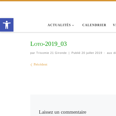
Passer au contenu
Ouvrir la barre d’outils
ACTUALITÉS
CALENDRIER
V
Loto-2019_03
par
Trisomie 21 Gironde
|
Publié
20 juillet 2019
-
aux d
Navigation des images
Précédent
Laissez un commentaire