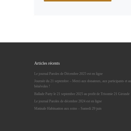
Articles récents
Le journal Paroles de Décembre 2025 est en ligne
Journée du 21 septembre – Merci aux donateurs, aux participants et a
bénévoles !
Ballade Party le 21 septembre 2025 au profit de Trisomie 21 Gironde
Le journal Paroles de décembre 2024 est en ligne
Matinale Habituation aux soins – Samedi 29 juin