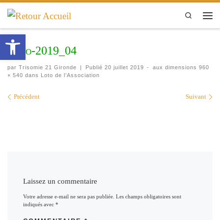
Passer au contenu
Search
Men
Ouvrir la barre d’outils
Loto-2019_04
par
Trisomie 21 Gironde
|
Publié
20 juillet 2019
-
aux dimensions
960
× 540
dans
Loto de l’Association
Navigation des images
Précédent
Suivant
Laissez un commentaire
Votre adresse e-mail ne sera pas publiée.
Les champs obligatoires sont
indiqués avec
*