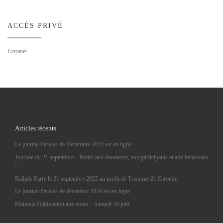
ACCÈS PRIVÉ
Extranet
Articles récents
Le journal Paroles de Décembre 2025 est en ligne
Journée du 21 septembre – Merci aux donateurs, aux participants et aux bénévoles
!
Ballade Party le 21 septembre 2025 au profit de Trisomie 21 Gironde
Le journal Paroles de décembre 2024 est en ligne
Matinale Habituation aux soins – Samedi 29 juin