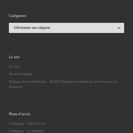
Catégories
Catégories
Le site
Accueil
Mentions légales
Politique de confidentialité – RGPD (Règlement Général sur la Protection des
Données)
Plans d’accès
Gradignan – Salle St Géry
Gradignan – La Tannerie