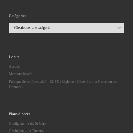
Catégories
Catégories
Le site
Accueil
Mentions légales
Politique de confidentialité – RGPD (Règlement Général sur la Protection des
Données)
Plans d’accès
Gradignan – Salle St Géry
Gradignan – La Tannerie