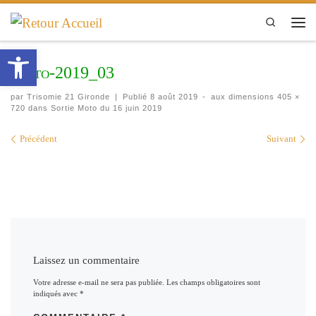
Passer au contenu
Search
Men
Ouvrir la barre d’outils
Moto-2019_03
par
Trisomie 21 Gironde
|
Publié
8 août 2019
-
aux dimensions
405 ×
720
dans
Sortie Moto du 16 juin 2019
Navigation des images
Précédent
Suivant
Laissez un commentaire
Votre adresse e-mail ne sera pas publiée.
Les champs obligatoires sont
indiqués avec
*