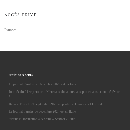
ACCÈS PRIVÉ
Extranet
Articles récents
Le journal Paroles de Décembre 2025 est en ligne
Journée du 21 septembre – Merci aux donateurs, aux participants et aux bénévoles
!
Ballade Party le 21 septembre 2025 au profit de Trisomie 21 Gironde
Le journal Paroles de décembre 2024 est en ligne
Matinale Habituation aux soins – Samedi 29 juin