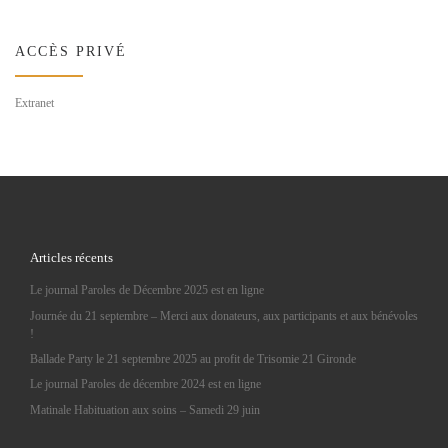
ACCÈS PRIVÉ
Extranet
Articles récents
Le journal Paroles de Décembre 2025 est en ligne
Journée du 21 septembre – Merci aux donateurs, aux participants et aux bénévoles
!
Ballade Party le 21 septembre 2025 au profit de Trisomie 21 Gironde
Le journal Paroles de décembre 2024 est en ligne
Matinale Habituation aux soins – Samedi 29 juin