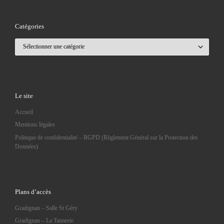
Catégories
Catégories
Le site
Accueil
Mentions légales
Politique de confidentialité – RGPD (Règlement Général sur la Protection des
Données)
Plans d’accès
Gradignan – Salle St Géry
Gradignan – La Tannerie