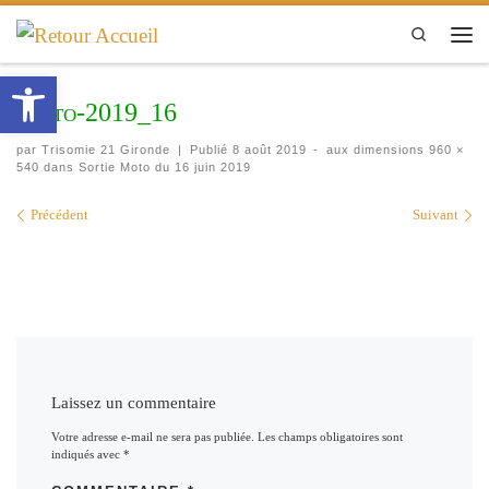
Passer au contenu
Search
Men
Ouvrir la barre d’outils
Moto-2019_16
par
Trisomie 21 Gironde
|
Publié
8 août 2019
-
aux dimensions
960 ×
540
dans
Sortie Moto du 16 juin 2019
Navigation des images
Précédent
Suivant
Laissez un commentaire
Votre adresse e-mail ne sera pas publiée.
Les champs obligatoires sont
indiqués avec
*