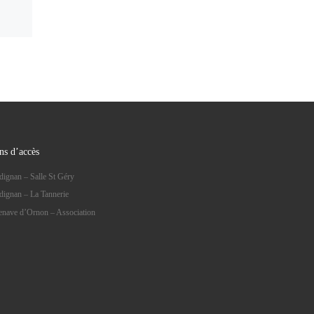
ns d’accès
dignan – Salle St Géry
dignan – La Tannerie
lenave d’Ornon – Association