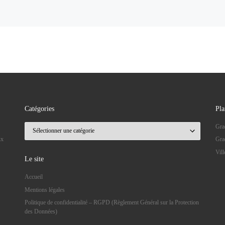
Catégories
Pla
Catégories
Gra
ux
Gra
Vil
Le site
Accueil
Mentions légales
Politique de confidentialité – RGPD (Règlement Général sur la Protection
des Données)