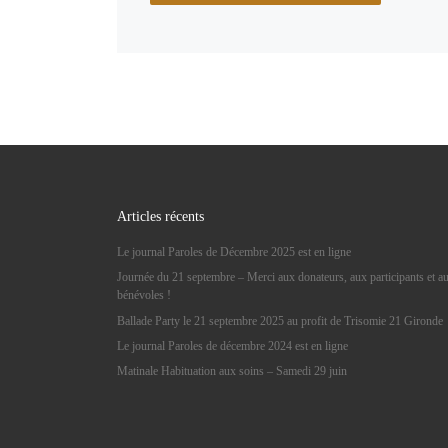
Articles récents
Le journal Paroles de Décembre 2025 est en ligne
Journée du 21 septembre – Merci aux donateurs, aux participants et a
bénévoles !
Ballade Party le 21 septembre 2025 au profit de Trisomie 21 Gironde
Le journal Paroles de décembre 2024 est en ligne
Matinale Habituation aux soins – Samedi 29 juin