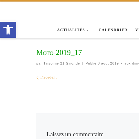
Passer au contenu
Ouvrir la barre d’outils
ACTUALITÉS
CALENDRIER
V
Moto-2019_17
par
Trisomie 21 Gironde
|
Publié
8 août 2019
-
aux dim
Navigation des images
Précédent
Laissez un commentaire