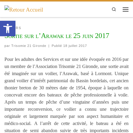
Passer au contenu
Search
Men
Ouvrir la barre d’outils
LOISIRS
Sortie sur l’Arawak le 25 juin 2017
par
Trisomie 21 Gironde
|
Publié
18 juillet 2017
Pour les adultes des Services et sur une idée évoquée en 2016 par
un membre de l’Association Trisomie 21 Gironde, une sortie avait
été imaginée sur un voilier, l’Arawak, basé à Lormont. Unique
grand voilier d’intérêt patrimonial du Bassin bordelais, cet ancien
thonier breton de 30 mètres date de 1954, époque à laquelle on
concevait encore des bateaux de pêche professionnelle à voile.
Après un temps de pêche d’une vingtaine d’années puis une
importante reconversion, ce voilier a connu une trajectoire
originale et largement marquée par son aspect humanitaire et
médico-social. A l’arrêt de cette activité, le bateau a été en
situation de semi abandon suivie de très importants incidents