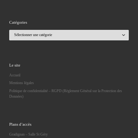
Catégories
Catégories
Le site
Accueil
Mentions légales
Politique de confidentialité – RGPD (Règlement Général sur la Protection des
Données)
Plans d’accès
Gradignan – Salle St Géry