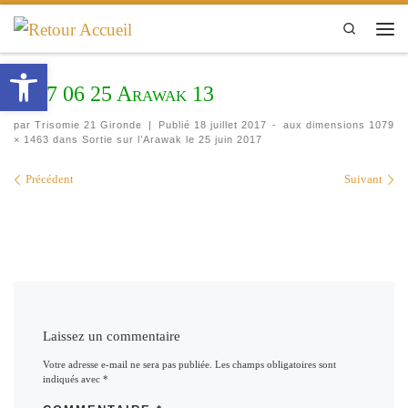
Passer au contenu
Search
Men
Ouvrir la barre d’outils
2017 06 25 Arawak 13
par
Trisomie 21 Gironde
|
Publié
18 juillet 2017
-
aux dimensions
1079
× 1463
dans
Sortie sur l’Arawak le 25 juin 2017
Navigation des images
Précédent
Suivant
Laissez un commentaire
Votre adresse e-mail ne sera pas publiée.
Les champs obligatoires sont
indiqués avec
*