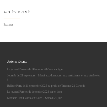
ACCÈS PRIVÉ
Extranet
Articles récents
Le journal Paroles de Décembre 2025 est en ligne
Journée du 21 septembre – Merci aux donateurs, aux participants et aux bénévoles
!
Ballade Party le 21 septembre 2025 au profit de Trisomie 21 Gironde
Le journal Paroles de décembre 2024 est en ligne
Matinale Habituation aux soins – Samedi 29 juin