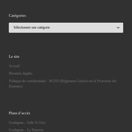
Catégories
Catégories
Le site
Accueil
Mentions légales
Politique de confidentialité – RGPD (Règlement Général sur la Protection des
Données)
Plans d’accès
Gradignan – Salle St Géry
Gradignan – La Tannerie