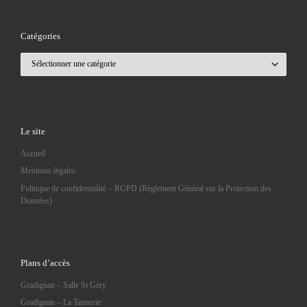
Catégories
Catégories
Le site
Accueil
Mentions légales
Politique de confidentialité – RGPD (Règlement Général sur la Protection des
Données)
Plans d’accès
Gradignan – Salle St Géry
Gradignan – La Tannerie