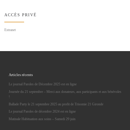
ACCÈS PRIVÉ
Extranet
Articles récents
Le journal Paroles de Décembre 2025 est en ligne
Journée du 21 septembre – Merci aux donateurs, aux participants et aux bénévoles
!
Ballade Party le 21 septembre 2025 au profit de Trisomie 21 Gironde
Le journal Paroles de décembre 2024 est en ligne
Matinale Habituation aux soins – Samedi 29 juin