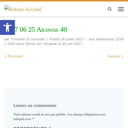
Passer au contenu
Search
Men
Ouvrir la barre d’outils
2017 06 25 Arawak 40
par
Trisomie 21 Gironde
|
Publié
18 juillet 2017
-
aux dimensions
1224
× 1632
dans
Sortie sur l’Arawak le 25 juin 2017
Navigation des images
Précédent
Suivant
Laissez un commentaire
Votre adresse e-mail ne sera pas publiée.
Les champs obligatoires sont
indiqués avec
*