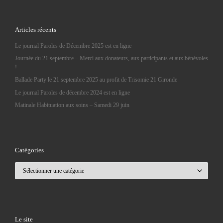
Articles récents
Le journal Paroles de Décembre 2025 est en ligne
Journée du 21 septembre – Merci aux donateurs, aux participants et aux bénévoles
!
Ballade Party le 21 septembre 2025 au profit de Trisomie 21 Gironde
Le journal Paroles de décembre 2024 est en ligne
Matinale Habituation aux soins – Samedi 29 juin
Catégories
Catégories
Le site