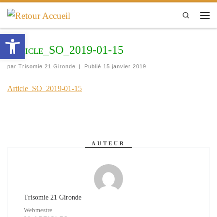
Passer au contenu
Search
Men
Ouvrir la barre d’outils
Article_SO_2019-01-15
par
Trisomie 21 Gironde
|
Publié
15 janvier 2019
Article_SO_2019-01-15
AUTEUR
Trisomie 21 Gironde
Webmestre