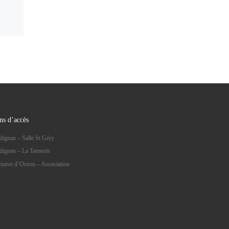
ns d’accès
dignan – Salle St Géry
dignan – La Tannerie
lenave d’Ornon – Association