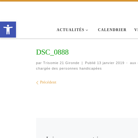
Passer au contenu
Ouvrir la barre d’outils
ACTUALITÉS
CALENDRIER
V
DSC_0888
par
Trisomie 21 Gironde
|
Publié
13 janvier 2019
-
aux
chargée des personnes handicapées
Navigation des images
Précédent