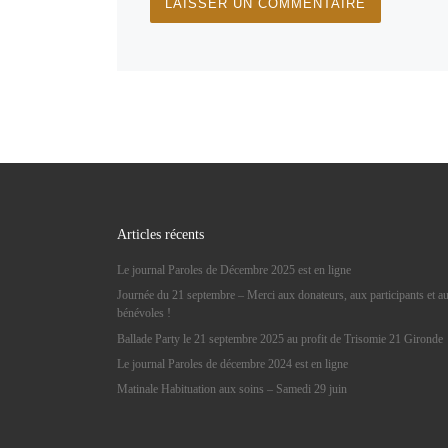
Articles récents
Le journal Paroles de Décembre 2025 est en ligne
Journée du 21 septembre – Merci aux donateurs, aux participants et a
bénévoles !
Ballade Party le 21 septembre 2025 au profit de Trisomie 21 Gironde
Le journal Paroles de décembre 2024 est en ligne
Matinale Habituation aux soins – Samedi 29 juin