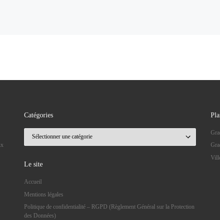
Catégories
Pla
Catégories
Gra
ux
Gra
Vil
Le site
Accueil
Mentions légales
Politique de confidentialité – RGPD (Règlement Général sur la Protection
des Données)